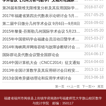
学术会议【几何分析与数学广义相对论国际学术会议】
2018-07-07
第26届有限维无限维复分析及其应用国际学术研讨会
2017-05-25
2017年福建省第四次代数表示论研讨会 5月27日-5月29日
2016-09-02
第二届中日微分几何学术会议 9月6日—9月8日
2015-05-20
2015年黎曼-芬斯勒几何国际学术会议 5月23日—5月24日
2015-03-27
2015年中国密码学会福建会员活动日暨学术交流会 4月11日
2014-07-11
2014年海峡两岸网络容错与故障诊断研讨会 7月24日—7月26日
2014-06-17
国际群论及代数会议暨全国群论会
2014-04-03
2014中国计算机大会（CNCC2014）征文通知
2013-11-12
2013年全国计算数学及其应用研讨会日程安排及报告摘要
2013-06-18
2013全国奇异摄动理论和应用学术研讨会
第一页
<<上一页
下一页>>
尾页
福建省福州市闽侯县上街镇学府南路8号福建师范大学旗山校区数学
与统计学院 邮编：350117