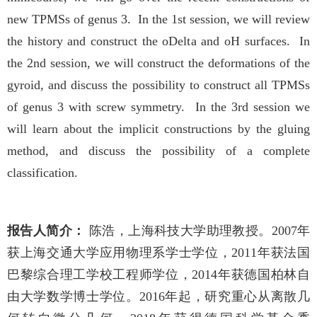
new TPMSs of genus 3. In the 1st session, we will review
the history and construct the oDelta and oH surfaces. In
the 2nd session, we will construct the deformations of the
gyroid, and discuss the possibility to construct all TPMSs
of genus 3 with screw symmetry. In the 3rd session we
will learn about the implicit constructions by the gluing
method, and discuss the possibility of a complete
classification.
报告人简介：
陈浩，上海科技大学助理教授。2007年
获上海交通大学应用物理系学士学位，2011年获法国
巴黎综合理工学校工程师学位，2014年获德国柏林自
由大学数学博士学位。2016年起，研究重心从离散几