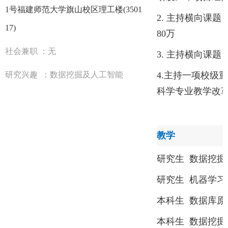
1号福建师范大
学旗山校区
理工楼
(3501
2.
主持横向课题
17)
80万
社会兼职
：
无
3.
主持横向课题
研究兴趣
：
数据挖掘及人工智能
4.主持一项校级
科学专业教学改
教学
研究生
数据挖掘
研究生
机器学习
本科生
数据库原
本科生
数据挖掘