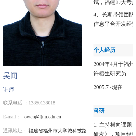
试，福建师大考
4、
长期带领团队
信息
平台开发经
个人
经历
200
4
年
4
月于
福州
许榕生研究员
吴闻
20
05
.
7
~现
讲师
联系电话
：
13850138018
科研
E-mail：
owen
@fjnu.edu.cn
1.
主持横向课题
通讯地址：
福建省
福州市
大学城科技路
研发》，项目经