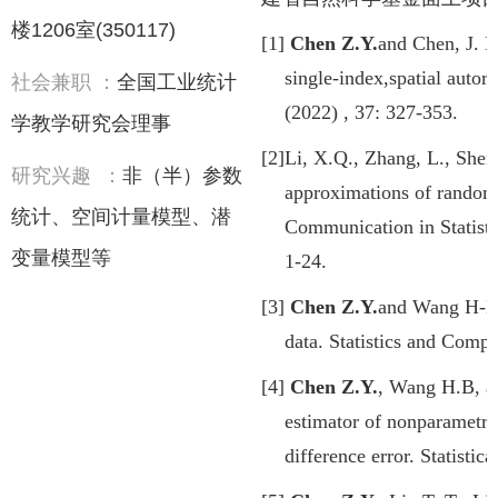
楼
1206
室
(350117)
[1]
Chen Z.Y.
and Chen, J. B.
single-index,spatial autor
社会兼职
：
全国工业统计
(2022) , 37: 327-353
.
学教学研究会理事
[2]
Li, X.Q., Zhang, L., Shen
研究兴趣
：
非（半）参数
approximations of random
统计、空间计量模型、潜
Communication in Statisti
变量模型等
1-24.
[3]
Chen Z.Y.
and
Wang H-B. 
data. Statistics and Compu
[4]
Chen Z.Y.
, Wang H.B,
a
estimator of nonparametri
difference error. Statistic