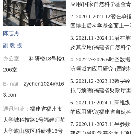
应用
(
国家自然科学基金青
2. 2020.1-2021.12
潜在单指
国博士后科学基金面上一
陈志勇
3. 2021.11~2024.11
潜在单
副 教 授
及其应用
(
福建省自然科学
办公室
：
科研楼
18
号楼
1
4. 2022.7~2026.6
时空数据
济领域的应用研究
(
国家社
206
室
5. 2021.12~2023.12
数字经
E-mail
：
zychen1024@16
拟与预测
(
福建省财政厅重
3.com
6. 2021.11~2024.11
高维纵
通讯地址：
福建省福州市
的应用研究
(
福建省自然科
大学城科技路
1
号福建师范
7. 2020.11~2023.11
半参数
大学旗山校区科研楼
18
号
建省自然科学基金面上项