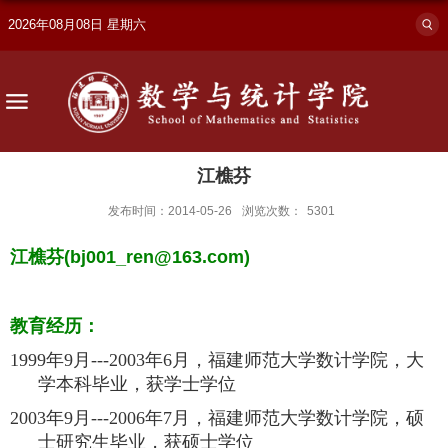
2026年08月08日 星期六
江樵芬
发布时间：2014-05-26
浏览次数：
5301
江樵芬
(bj001_ren@163.com)
教育经历：
1999
年
9
月
---
2003
年
6
月，福建师范大学数计学院，大
学本科毕业，获学士学位
2003
年
9
月
---2006
年
7
月，福建师范大学数计学院，硕
士研究生毕业，获硕士学位