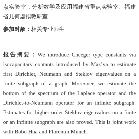
点实验室，分析数学及应用福建省重点实验室、福建
省几何虚拟教研室
参加对象：
相关专业师生
报告摘要：
We introduce Cheeger type constants via
isocapacitary contants introduced by Maz’ya to estimate
first Dirichlet, Neumann and Steklov eigenvalues on a
finite subgraph of a graph. Moreover, we estimate the
bottom of the spectrum of the Laplace operator and the
Dirichlet-to-Neumann operator for an infinite subgraph.
Estimates for higher-order Steklov eigenvalues on a finite
or an infinite subgraph are also proved. This is joint work
with Bobo Hua and Florentin Münch.